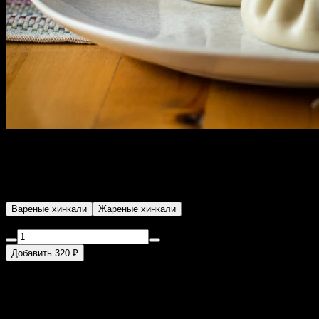
Хинкали с сыром
285 г
Вареные хинкали
Жареные хинкали
Сыр сулугуни, кинза, мята, специи (3 шт.)
Добавить 320 ₽