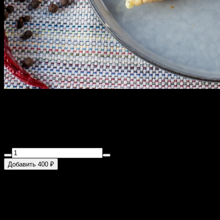
Хачапури на шампуре
350 г
Тесто, яйцо, сыр сулугуни
Добавить 400 ₽