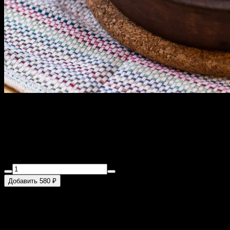
Оджахури из телятины
300 г
Картофель, телятина, лук, сладкий перец, кинза, чеснок,
растительное масло, помидоры
Добавить 580 ₽